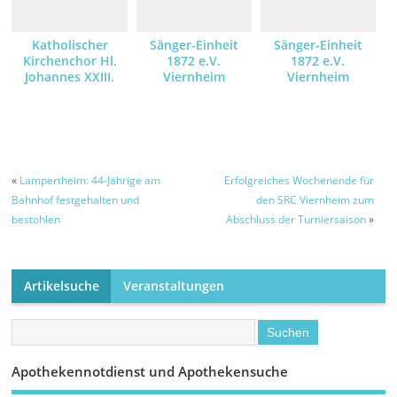
Katholischer
Sänger-Einheit
Sänger-Einheit
Kirchenchor Hl.
1872 e.V.
1872 e.V.
Johannes XXIII.
Viernheim
Viernheim
«
Lampertheim: 44-Jährige am
Erfolgreiches Wochenende für
Bahnhof festgehalten und
den SRC Viernheim zum
bestohlen
Abschluss der Turniersaison
»
Artikelsuche
Veranstaltungen
Apothekennotdienst und Apothekensuche