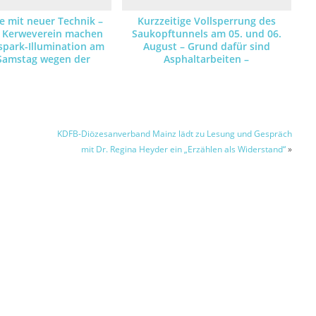
 mit neuer Technik –
Kurzzeitige Vollsperrung des
 Kerweverein machen
Saukopftunnels am 05. und 06.
spark-Illumination am
August – Grund dafür sind
Samstag wegen der
Asphaltarbeiten –
ahr mit LED-Leuchten
Umleitungsstrecke ist
möglich
ausgeschildert
KDFB-Diözesanverband Mainz lädt zu Lesung und Gespräch
mit Dr. Regina Heyder ein „Erzählen als Widerstand“
»