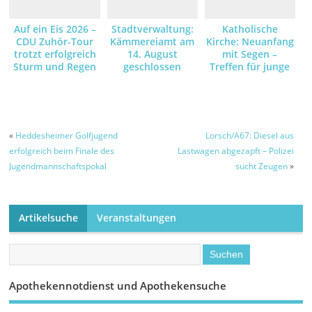
Auf ein Eis 2026 –
Stadtverwaltung:
Katholische
CDU Zuhör-Tour
Kämmereiamt am
Kirche: Neuanfang
trotzt erfolgreich
14. August
mit Segen –
Sturm und Regen
geschlossen
Treffen für junge
Familien
«
Heddesheimer Golfjugend
Lorsch/A67: Diesel aus
erfolgreich beim Finale des
Lastwagen abgezapft – Polizei
Jugendmannschaftspokal
sucht Zeugen
»
Artikelsuche
Veranstaltungen
Apothekennotdienst und Apothekensuche