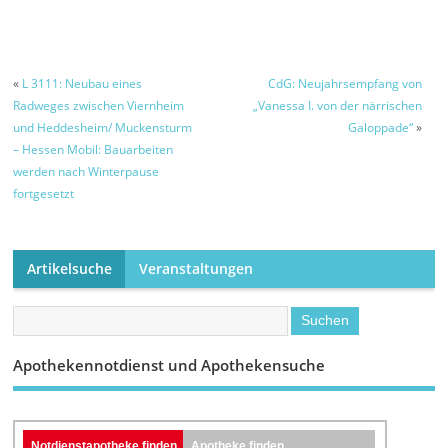
anfordern und
machen die
August – Grund
empfangen
Schlosspark-
dafür sind
Illumination am
Asphaltarbeiten –
Kerwe-Samstag
Umleitungsstrecke
wegen der
ist ausgeschildert
«
L 3111: Neubau eines
CdG: Neujahrsempfang von
Brandgefahr mit
Radweges zwischen Viernheim
„Vanessa I. von der närrischen
LED-Leuchten
und Heddesheim/ Muckensturm
Galoppade“
»
möglich
– Hessen Mobil: Bauarbeiten
werden nach Winterpause
fortgesetzt
Artikelsuche
Veranstaltungen
Apothekennotdienst und Apothekensuche
Notdienstapotheke finden
Apotheke finden