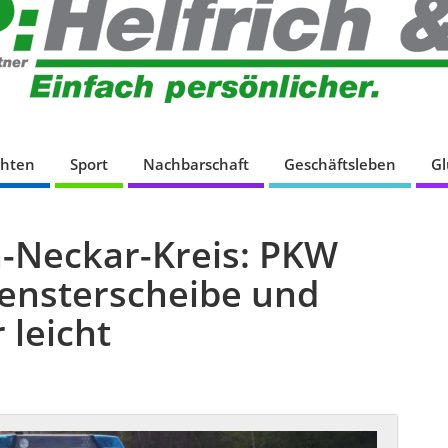
chten
Sport
Nachbarschaft
Geschäftsleben
G
-Neckar-Kreis: PKW
fensterscheibe und
 leicht