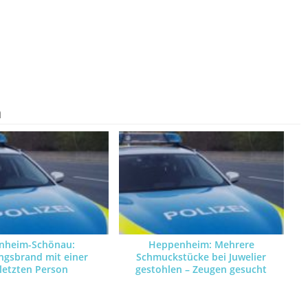
n
nheim-Schönau:
Heppenheim: Mehrere
gsbrand mit einer
Schmuckstücke bei Juwelier
letzten Person
gestohlen – Zeugen gesucht