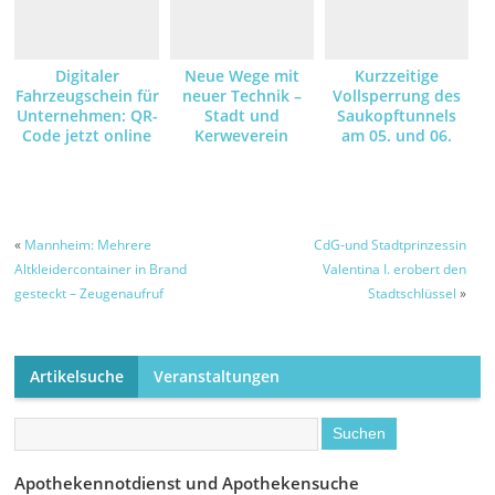
Digitaler
Neue Wege mit
Kurzzeitige
Fahrzeugschein für
neuer Technik –
Vollsperrung des
Unternehmen: QR-
Stadt und
Saukopftunnels
Code jetzt online
Kerweverein
am 05. und 06.
anfordern und
machen die
August – Grund
empfangen
Schlosspark-
dafür sind
Illumination am
Asphaltarbeiten –
Kerwe-Samstag
Umleitungsstrecke
wegen der
ist ausgeschildert
«
Mannheim: Mehrere
CdG-und Stadtprinzessin
Brandgefahr mit
Altkleidercontainer in Brand
Valentina I. erobert den
LED-Leuchten
gesteckt – Zeugenaufruf
Stadtschlüssel
»
möglich
Artikelsuche
Veranstaltungen
Apothekennotdienst und Apothekensuche