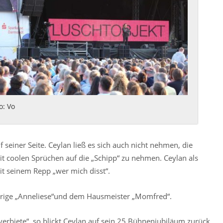
o: Vo
seiner Seite. Ceylan ließ es sich auch nicht nehmen, die
t coolen Sprüchen auf die „Schipp“ zu nehmen. Ceylan als
t seinem Repp „wer mich disst“.
haarige „Anneliese“und dem Hausmeister „Momfred“.
rbiete“, so blickt Ceylan auf sein 25 Bühnenjubiläum zurück.