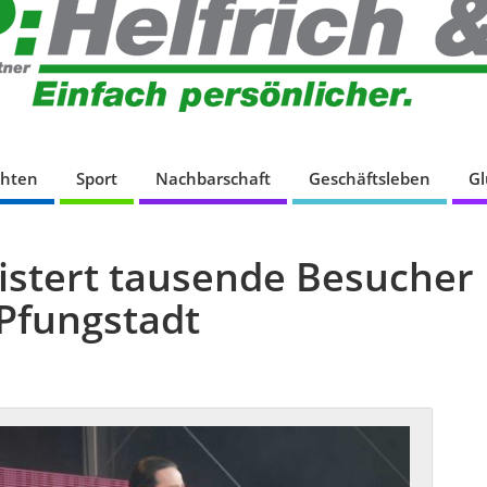
chten
Sport
Nachbarschaft
Geschäftsleben
G
istert tausende Besucher
Pfungstadt