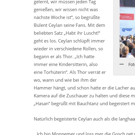
gelernt, wir müssen jeden Tag
genießen, wir wissen nicht was
nächste Woche ist“, so begrüßte
Bülent Ceylan seine Fans. Mit dem
beliebten Satz „Habt ihr Luscht!“
geht es los. Ceylan schlüpft immer
wieder in verschiedene Rollen, so
begann er als Thor. „Ich hatte
immer eine Kindersitterin, also
Fot
eine Torhüterin“. Als Thor verrät er
wo, wann und wie bei ihm der
Hammer hängt, und schon hatte er die Lacher auf 
Kamera auf die Zuschauer zu halten und diese mi
„Hasan“ begrüßt mit Bauchtanz und begeistert mi
Natürlich begeisterte Ceylan auch als die lang
„Ich bin Monnemer und loss mer die Gosch net ve