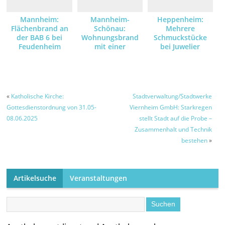
Mannheim:
Mannheim-
Heppenheim:
Flächenbrand an
Schönau:
Mehrere
der BAB 6 bei
Wohnungsbrand
Schmuckstücke
Feudenheim
mit einer
bei Juwelier
verletzten Person
gestohlen –
Zeugen gesucht
«
Katholische Kirche:
Stadtverwaltung/Stadtwerke
Gottesdienstordnung von 31.05-
Viernheim GmbH: Starkregen
08.06.2025
stellt Stadt auf die Probe –
Zusammenhalt und Technik
bestehen
»
Artikelsuche
Veranstaltungen