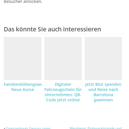
Besucher anlocken.
Das könnte Sie auch interessieren
Familienbildungswerk:
Digitaler
Jetzt Blut spenden
Neue Kurse
Fahrzeugschein für
und Reise nach
Unternehmen: QR-
Barcelona
Code jetzt online
gewinnen
anfordern und
empfangen
«
Grenzenloser Genuss unter
Weinheim: Flohmarktstände und