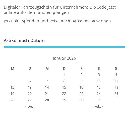
Digitaler Fahrzeugschein für Unternehmen: QR-Code jetzt
online anfordern und empfangen
Jetzt Blut spenden und Reise nach Barcelona gewinnen
Artikel nach Datum
Januar 2026
M
D
M
D
F
S
S
1
2
3
4
5
6
7
8
9
10
11
12
13
14
15
16
17
18
19
20
21
22
23
24
25
26
27
28
29
30
31
« Dez.
Feb. »