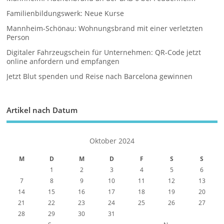
Familienbildungswerk: Neue Kurse
Mannheim-Schönau: Wohnungsbrand mit einer verletzten
Person
Digitaler Fahrzeugschein für Unternehmen: QR-Code jetzt
online anfordern und empfangen
Jetzt Blut spenden und Reise nach Barcelona gewinnen
Artikel nach Datum
Oktober 2024
M
D
M
D
F
S
S
1
2
3
4
5
6
7
8
9
10
11
12
13
14
15
16
17
18
19
20
21
22
23
24
25
26
27
28
29
30
31