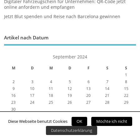
Digitaler Fahrzeugschein für Unternehmen: QR-Code jetzt
online anfordern und empfangen
Jetzt Blut spenden und Reise nach Barcelona gewinnen
Artikel nach Datum
September 2024
M
D
M
D
F
S
S
1
2
3
4
5
6
7
8
9
10
11
12
13
14
15
16
17
18
19
20
21
22
23
24
25
26
27
28
29
30
« Aug.
Okt. »
Diese Webseite benutzt Cookies
OK
Möchte ich nicht
Datenschutzerklärung